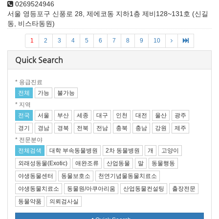
0269524946
서울 영등포구 신풍로 28, 제에코동 지하1층 제비128~131호 (신길
동, 비스타동원)
1
2
3
4
5
6
7
8
9
10
Quick Search
* 응급진료
전체
가능
불가능
* 지역
전국
서울
부산
세종
대구
인천
대전
울산
광주
경기
경남
경북
전북
전남
충북
충남
강원
제주
* 전문분야
전체검색
대학 부속동물병원
2차 동물병원
개
고양이
외래성동물(Exotic)
애완조류
산업동물
말
동물행동
야생동물센터
동물보호소
천연기념물동물치료소
야생동물치료소
동물원/아쿠아리움
산업동물컨설팅
출장전문
동물약품
의뢰검사실