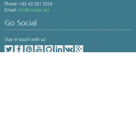
Phone: +82 43 261 3324
Email:
info@anidap.net
Go Social
Stay in touch with us:
Our Service Item
Pet Parents(보호자를 위한 공간)
동물병원 검색
,
위치기반동물병원검색
,
Veterinary Medicine(전문가를 위한 공간)
Terminology
,
Drug info
,
Journal review
,
Protocol
,
Lab service(검사서비스)
세포검사
,
분자진단
,
조류성감별
, 대사판정 서비스
© aniDAP 2015.
aniDAP Home
|
Veterinary Medicine
|
Webinar
|