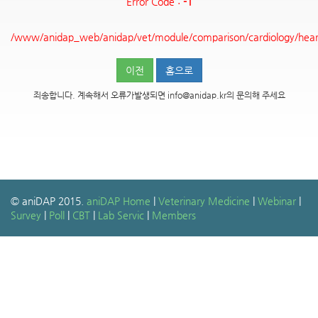
Error Code :
-1
/www/anidap_web/anidap/vet/module/comparison/cardiology/hear
이전
홈으로
죄송합니다. 계속해서 오류가발생되면 info@anidap.kr의 문의해 주세요
© aniDAP 2015.
aniDAP Home
|
Veterinary Medicine
|
Webinar
|
Survey
|
Poll
|
CBT
|
Lab Servic
|
Members