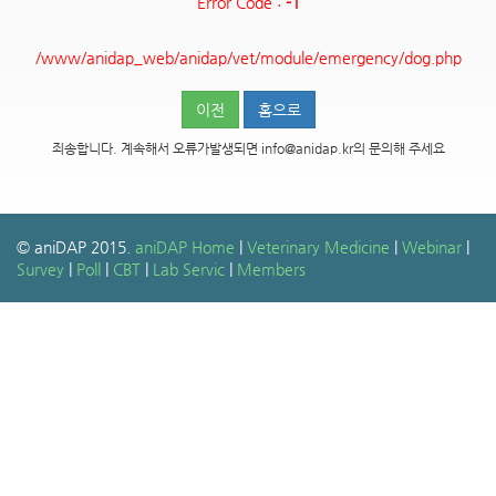
Error Code :
-1
/www/anidap_web/anidap/vet/module/emergency/dog.php
이전
홈으로
죄송합니다. 계속해서 오류가발생되면 info@anidap.kr의 문의해 주세요
© aniDAP 2015.
aniDAP Home
|
Veterinary Medicine
|
Webinar
|
Survey
|
Poll
|
CBT
|
Lab Servic
|
Members