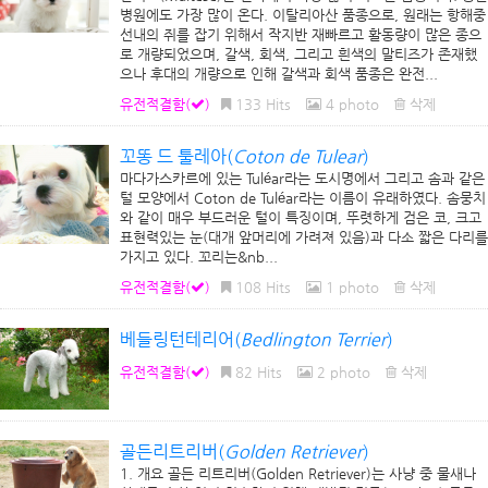
병원에도 가장 많이 온다. 이탈리아산 품종으로, 원래는 항해중
선내의 쥐를 잡기 위해서 작지반 재빠르고 활동량이 많은 종으
로 개량되었으며, 갈색, 회색, 그리고 흰색의 말티즈가 존재했
으나 후대의 개량으로 인해 갈색과 회색 품종은 완전...
유전적결함(
)
133 Hits
4 photo
삭제
꼬똥 드 툴레아(
Coton de Tulear
)
마다가스카르에 있는 Tuléar라는 도시명에서 그리고 솜과 같은
털 모양에서 Coton de Tuléar라는 이름이 유래하였다. 솜뭉치
와 같이 매우 부드러운 털이 특징이며, 뚜렷하게 검은 코, 크고
표현력있는 눈(대개 앞머리에 가려져 있음)과 다소 짧은 다리를
가지고 있다. 꼬리는&nb...
유전적결함(
)
108 Hits
1 photo
삭제
베들링턴테리어(
Bedlington Terrier
)
유전적결함(
)
82 Hits
2 photo
삭제
골든리트리버(
Golden Retriever
)
1. 개요 골든 리트리버(Golden Retriever)는 사냥 중 물새나