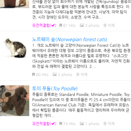
산새를 손상 없이 회수하기 위해 개발된 건독(gundog) 품종으
로, 부드러운 입과 물에 대한 본능적 사랑을 특징으로 한다. 이
견종의 지능과 다재다능함 덕분에 안내견, 사냥개, 마약 탐지
견, 시각 장애인 도우미, 소방견, 수색 구조...
유전적결함(
)
81 Hits
3 photo
삭제
노르웨이 숲(
Norwegian forest cats
)
1. 개요 노르웨이 숲 고양이(Norwegian Forest Cat)는 노르
웨이에서 유래한 대형 장모 고양이 품종으로, 추운 북유럽 환경
에 적응한 튼튼한 체격과 아름다운 털로 유명하다. "스코그캇
(Skogkatt)"이라는 노르웨이 이름으로도 불리며, 자연적 진화
와 전설 속 매력이 결합된 고양이다. 2....
80 Hits
2 photo
삭제
토이 푸들(
Toy Poodle
)
푸들의 종류로는 Standard Poodle, Miniature Poodle, Toy
Poodle이 있으며 이 중 토이푸들은 키 25.4 cm미만의 푸들이
다(American Kennel Club 기준). 독일에서 유래하여 프랑스
에서 확립된 품종이다. 매우 활동적이고 영리하며 우아하며 균
형잡힌 개이...
유전적결함(
)
74 Hits
1 photo
삭제