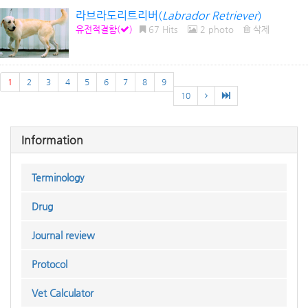
라브라도리트리버(
Labrador Retriever
)
유전적결함(
)
67 Hits
2 photo
삭제
1
2
3
4
5
6
7
8
9
10
Information
Terminology
Drug
Journal review
Protocol
Vet Calculator