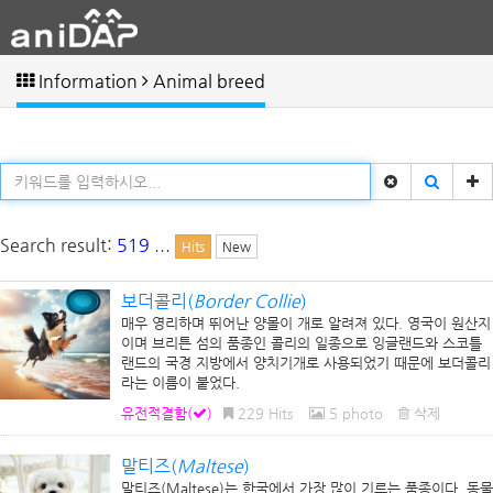
Information
Animal breed
Search result:
519
...
Hits
New
보더콜리(
Border Collie
)
매우 영리하며 뛰어난 양몰이 개로 알려져 있다. 영국이 원산지
이며 브리튼 섬의 품종인 콜리의 일종으로 잉글랜드와 스코틀
랜드의 국경 지방에서 양치기개로 사용되었기 때문에 보더콜리
라는 이름이 붙었다.
유전적결함(
)
229 Hits
5 photo
삭제
말티즈(
Maltese
)
말티즈(Maltese)는 한국에서 가장 많이 기르는 품종이다. 동물