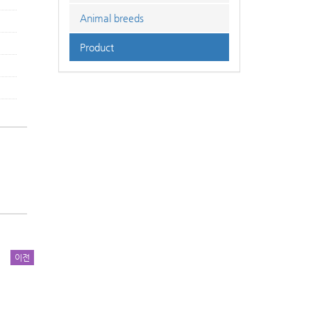
Animal breeds
Product
이전