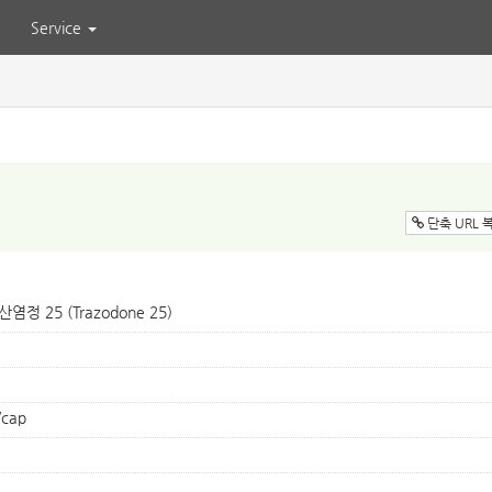
Service
단축 URL 
염정 25 (Trazodone 25)
/cap