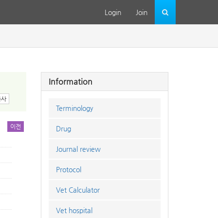
Login
Join
Information
복사
Terminology
이전
Drug
Journal review
Protocol
Vet Calculator
Vet hospital