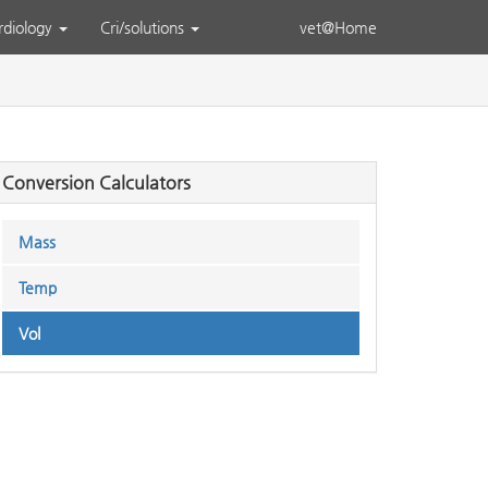
rdiology
Cri/solutions
vet@Home
Conversion Calculators
Mass
Temp
Vol