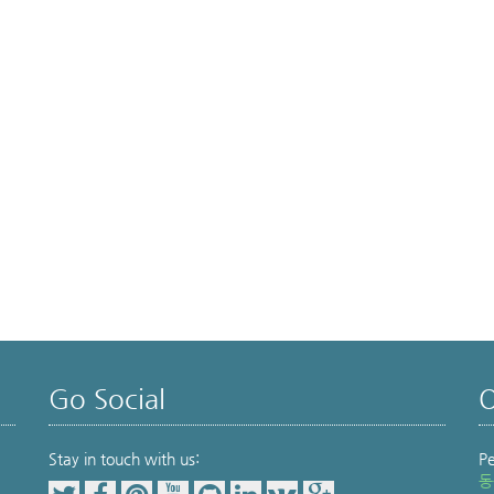
Go Social
O
Stay in touch with us:
P
동