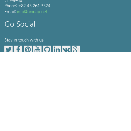
Phone: +82 43 261 3324
Email:
info@anidap.net
Go Social
Stay in touch with us:
Our Service Item
Pet Parents(보호자를 위한 공간)
동물병원 검색
,
위치기반동물병원검색
,
Veterinary Medicine(전문가를 위한 공간)
Terminology
,
Drug info
,
Journal review
,
Protocol
,
Lab service(검사서비스)
세포검사
,
분자진단
,
조류성감별
, 대사판정 서비스
© aniDAP 2015.
aniDAP Home
|
Veterinary Medicine
|
Webinar
|