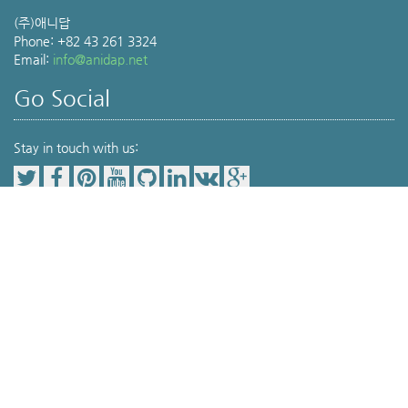
(주)애니답
Phone: +82 43 261 3324
Email:
info@anidap.net
Go Social
Stay in touch with us:
Our Service Item
Pet Parents(보호자를 위한 공간)
동물병원 검색
,
위치기반동물병원검색
,
Veterinary Medicine(전문가를 위한 공간)
Terminology
,
Drug info
,
Journal review
,
Protocol
,
Lab service(검사서비스)
세포검사
,
분자진단
,
조류성감별
, 대사판정 서비스