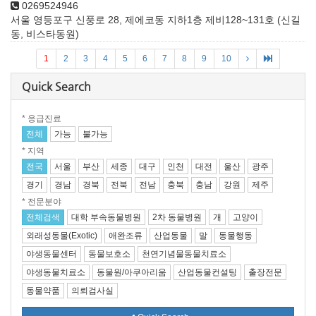
0269524946
서울 영등포구 신풍로 28, 제에코동 지하1층 제비128~131호 (신길
동, 비스타동원)
1
2
3
4
5
6
7
8
9
10
Quick Search
* 응급진료
전체
가능
불가능
* 지역
전국
서울
부산
세종
대구
인천
대전
울산
광주
경기
경남
경북
전북
전남
충북
충남
강원
제주
* 전문분야
전체검색
대학 부속동물병원
2차 동물병원
개
고양이
외래성동물(Exotic)
애완조류
산업동물
말
동물행동
야생동물센터
동물보호소
천연기념물동물치료소
야생동물치료소
동물원/아쿠아리움
산업동물컨설팅
출장전문
동물약품
의뢰검사실